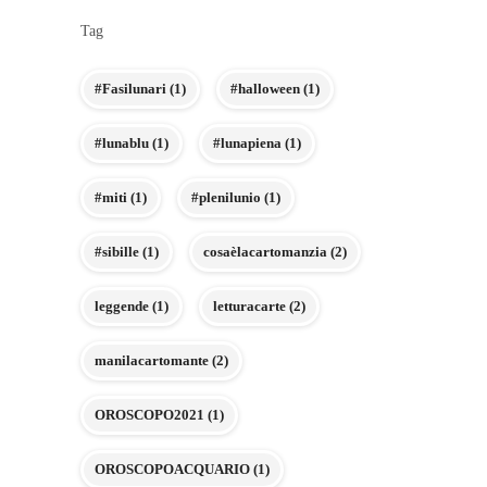
Tag
#Fasilunari
(1)
#halloween
(1)
#lunablu
(1)
#lunapiena
(1)
#miti
(1)
#plenilunio
(1)
#sibille
(1)
cosaèlacartomanzia
(2)
leggende
(1)
letturacarte
(2)
manilacartomante
(2)
OROSCOPO2021
(1)
OROSCOPOACQUARIO
(1)