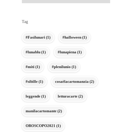
Tag
#Fasilunari
(1)
#halloween
(1)
#lunablu
(1)
#lunapiena
(1)
#miti
(1)
#plenilunio
(1)
#sibille
(1)
cosaèlacartomanzia
(2)
leggende
(1)
letturacarte
(2)
manilacartomante
(2)
OROSCOPO2021
(1)