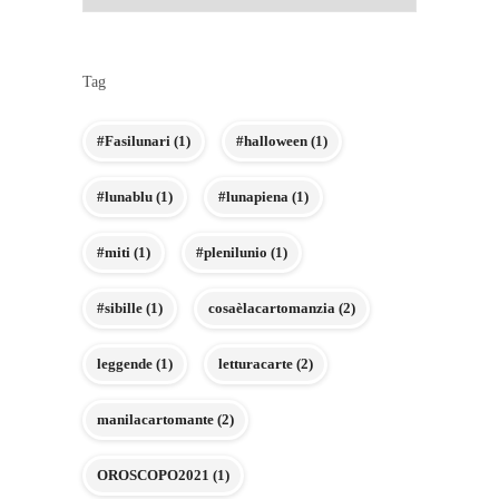
Tag
#Fasilunari
(1)
#halloween
(1)
#lunablu
(1)
#lunapiena
(1)
#miti
(1)
#plenilunio
(1)
#sibille
(1)
cosaèlacartomanzia
(2)
leggende
(1)
letturacarte
(2)
manilacartomante
(2)
OROSCOPO2021
(1)